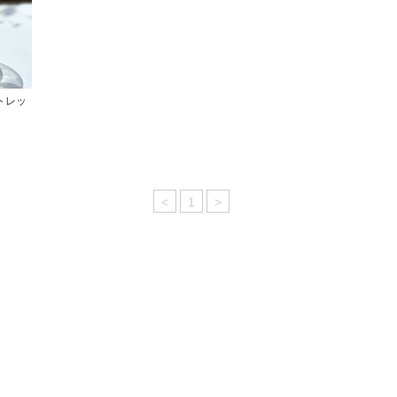
トレッ
】
<
1
>