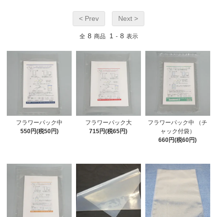
< Prev
Next >
8
1
8
全
商品
-
表示
フラワーパック中
フラワーパック大
フラワーパック中 （チ
550円(税50円)
715円(税65円)
ャック付袋）
660円(税60円)