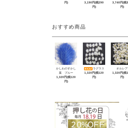
円)
3,190円(税290
3,740円(税
円)
円)
おすすめ商品
かしわのすかし
ラグラス
オルレア
葉 ブルー
1,320円(税120
1,320円(税
1,320円(税120
円)
円)
円)