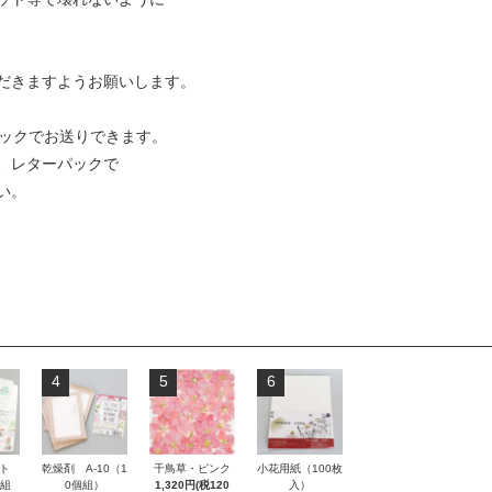
だきますようお願いします。
パックでお送りできます。
、レターパックで
い。
4
5
6
ト
乾燥剤 A-10（1
千鳥草・ピンク
小花用紙（100枚
枚組
0個組）
1,320円(税120
入）