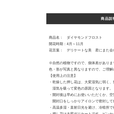
商品説
商品名： ダイヤモンドフロスト
開花時期：4月～11月
花言葉： デリケートな美 君にまた会
※自然の植物ですので、個体差がありま
色・形が写真と異なりますので、ご理解
【使用上の注意】
・乾燥した押し花は、大変湿気に弱く、
湿気を吸って変色の原因となります。
・開封後は早めにお使いいただくか、空
開封口をしっかりアイロンで密封して
・高温多湿・直射日光を避け、冷暗所で
・押し花は大変デリケートです。ピンセ