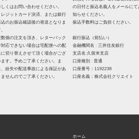
の日付と振込名義人をメールにて
詳しくはお問い合わせください。
知らせください。
クレジットカード決済、または銀行
振込手数料はご負担ください。
振込のお振込確認後の発送となりま
す。
銀行振込（前払い）
複数個の注文を頂き、レターパック
金融機関名 : 三井住友銀行
で対応できない場合は宅配便への配
支店名:久留米支店
送に切り替えさせて頂く場合がござ
口座種別 : 普通
います。予めご了承ください。ま
口座番号：1192238
た、紛失や配送事故による保証があ
口座名義：株式会社クリエイト
りませんのでご了承ください。
ホーム