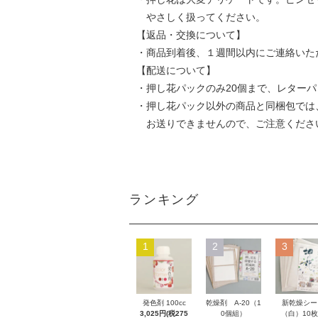
やさしく扱ってください。
【返品・交換について】
・商品到着後、１週間以内にご連絡いた
【配送について】
・押し花パックのみ20個まで、レター
・押し花パック以外の商品と同梱包では
お送りできませんので、ご注意くださ
ランキング
1
2
3
発色剤 100cc
乾燥剤 A-20（1
新乾燥シー
3,025円(税275
0個組）
（白）10