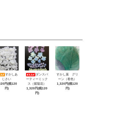
すかしあ
ダンスパ
すかし葉 グリ
じさい
ーティーミック
ーン（着色）
320円(税120
ス（紫陽花）
1,320円(税120
円)
1,320円(税120
円)
円)