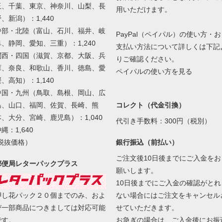
玉、千葉、東京、神奈川、山梨、長
用いただけます。
、新潟）：1,440
中部・北陸（富山、石川、福井、岐
PayPal（ペイパル）の使い方・お
阜、静岡、愛知、三重）：1,240
支払い方法について詳しくは下記
関西・四国（滋賀、京都、大阪、兵
りご確認ください。
庫、奈良、和歌山、香川、徳島、愛
ペイパルの使い方を見る
、高知）：1,140
中国・九州（鳥取、島根、岡山、広
島、山口、福岡、佐賀、長崎、熊
コレクト（代金引換）
本、大分、宮崎、鹿児島）：1,040
代引き手数料：300円（税別）
縄：1,640
(税抜価格）
銀行振込（前払い）
ご注文後10日後までにご入金をお
郵便局レターパックプラス
願いします。
10日後までにご入金の確認がとれ
ない場合にはご注文をキャンセル
押し花パック２０個までのみ、およ
せていただきます。
び一部商品につきましては対応可能
お急ぎの場合は、ご入金後にお振
です。