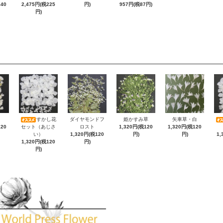
340
2,475円(税225
円)
957円(税87円)
円)
すかし花
ダイヤモンドフ
姫かすみ草
矢車草・白
120
セット（あじさ
ロスト
1,320円(税120
1,320円(税120
い）
1,320円(税120
円)
円)
1,
1,320円(税120
円)
円)