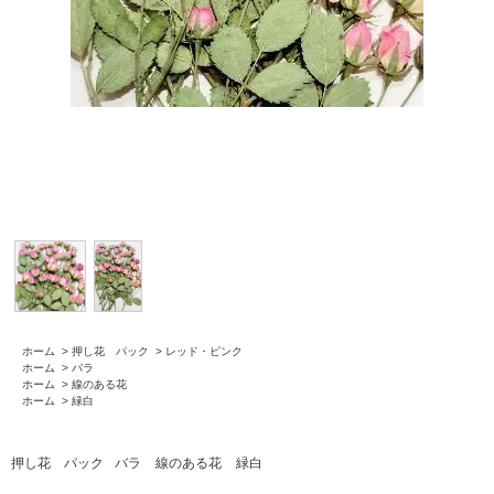
ホーム
>
押し花 パック
>
レッド・ピンク
ホーム
>
バラ
ホーム
>
線のある花
ホーム
>
緑白
押し花 パック
バラ
線のある花
緑白