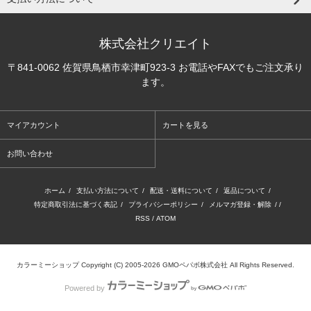
株式会社クリエイト
〒841-0062 佐賀県鳥栖市幸津町923-3 お電話やFAXでもご注文承り
ます。
マイアカウント
カートを見る
お問い合わせ
ホーム
/
支払い方法について
/
配送・送料について
/
返品について
/
特定商取引法に基づく表記
/
プライバシーポリシー
/
メルマガ登録・解除
/ /
RSS
/
ATOM
カラーミーショップ
Copyright (C) 2005-2026
GMOペパボ株式会社
All Rights Reserved.
Powered by