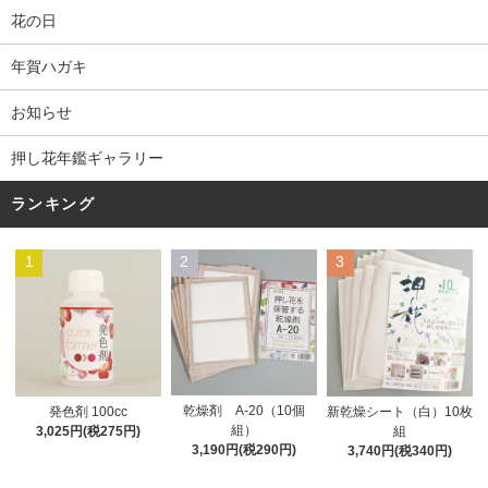
花の日
年賀ハガキ
お知らせ
押し花年鑑ギャラリー
ランキング
1
2
3
乾燥剤 A-20（10個
発色剤 100cc
新乾燥シート（白）10枚
組）
3,025円(税275円)
組
3,190円(税290円)
3,740円(税340円)