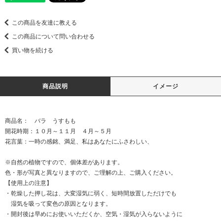
この商品を友達に教える
この商品について問い合わせる
買い物を続ける
商品説明
イメージ
商品名： バラ うすもも
開花時期：１０月～１１月 ４月～５月
花言葉：一時の感銘、満足、私はあなたにふさわしい、
※自然の植物ですので、個体差があります。
色・形が写真と異なりますので、ご理解の上、ご購入ください。
【使用上の注意】
・乾燥した押し花は、大変湿気に弱く、短時間放置しただけでも
湿気を吸って変色の原因となります。
・開封後は早めにお使いいただくか、空気・湿気が入らないように