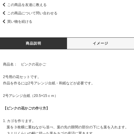
この商品を友達に教える
この商品について問い合わせる
買い物を続ける
商品説明
イメージ
商品名： ピンクの花かご
2号用の花セットです。
作品を作るには2号アレンジ台紙・和紙などが必要です。
2号アレンジ台紙（20.5×15ｃｍ）
【ピンクの花かごの作り方】
1. カゴを作ります。
葉を３枚横に重ねながら並べ、葉の先の隙間の部分の下にも葉を入れます。
３ミリくらいの幅に切った葉をカゴの底辺に置きます。