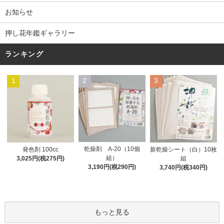
お知らせ
押し花年鑑ギャラリー
ランキング
1
2
3
乾燥剤 A-20（10個
発色剤 100cc
新乾燥シート（白）10枚
組）
3,025円(税275円)
組
3,190円(税290円)
3,740円(税340円)
もっと見る