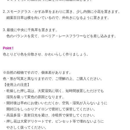
2. スモークグラス・かすみ草をまわりに置き、少し内側に小花を置きます。
細葉百日草は横を向いているので、外向きになるように置きます。
3. 最後に中央に千鳥草を置きます。
色のバランスを見て、ロベリア・レースフラワーなどを差し込みます。
Point !
色とりどり色を分散させ、かわいらしく作りましょう。
※自然の植物ですので、個体差があります。
色・形が写真と異なりますので、ご理解の上、ご購入ください。
【使用上の注意】
・乾燥した押し花は、大変湿気に弱く、短時間放置しただけでも
湿気を吸って変色の原因となります。
・開封後は早めにお使いいただくか、空気・湿気が入らないように
開封口をしっかりアイロンで密封して保管してください。
・高温多湿・直射日光を避け、冷暗所で保管してください。
・押し花は大変デリケートです。ピンセット等で壊れないように
やさしく扱ってください。