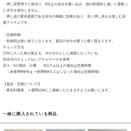
・押し花専用で１袋当り、約5ｇの水分を吸い込み、他の乾燥剤と違い１度吸っ
た水分を放出しません。
・押し花の変色原因である水分の移動に効果があり、長く押し花をお楽しむ必
要アイテムです。
〈交換時期〉
・乾燥剤は使い捨てになります。規定の水分を吸うと硬く固まります。
チェック方法
①中に入った粉が固まる、ボロボロとした感覚になっている。
②水分のチェックはシグナルマークを使用
②Ａ－5の場合 計量 約1０ｇ以上の場合は交換時期
（未使用時約6ｇ⇒使用時約1２ｇになった場合は交換時期）
【返品・交換について】
・商品到着後、１週間以内にご連絡いただきますようお願いします。
一緒に購入されている商品