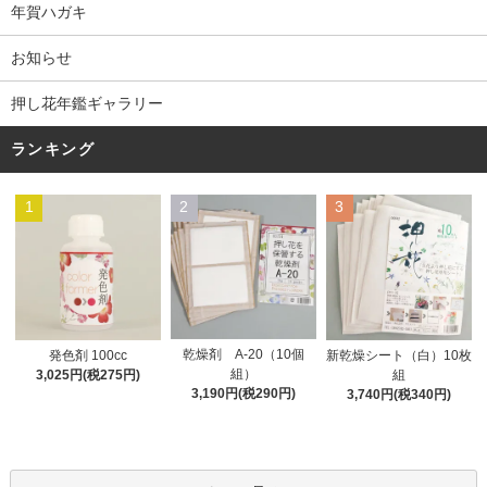
年賀ハガキ
お知らせ
押し花年鑑ギャラリー
ランキング
1
2
3
乾燥剤 A-20（10個
発色剤 100cc
新乾燥シート（白）10枚
組）
3,025円(税275円)
組
3,190円(税290円)
3,740円(税340円)