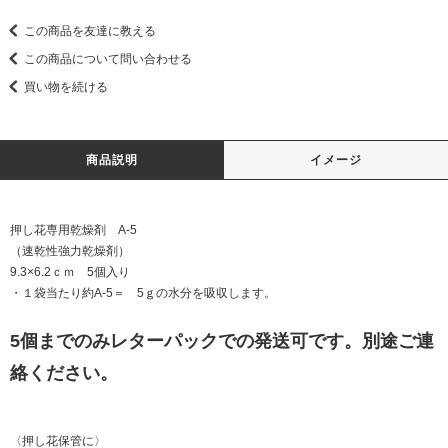
この商品を友達に教える
この商品について問い合わせる
買い物を続ける
商品説明
イメージ
押し花専用乾燥剤 A-5
（速乾性強力乾燥剤）
9.3×6.2ｃｍ 5個入り
・１袋当たり約A-5＝ 5ｇの水分を吸収します。
5個までのみレターパックでの発送可です。別途ご連
絡ください。
〈押し花保管に〉