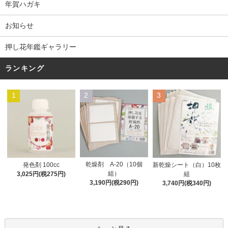
年賀ハガキ
お知らせ
押し花年鑑ギャラリー
ランキング
1
2
3
乾燥剤 A-20（10個
発色剤 100cc
新乾燥シート（白）10枚
組）
3,025円(税275円)
組
3,190円(税290円)
3,740円(税340円)