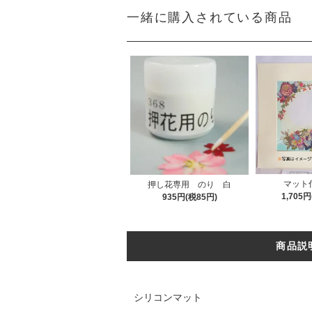
一緒に購入されている商品
マット
押し花専用 のり 白
1,705
935円(税85円)
商品説
シリコンマット