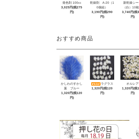
発色剤 100cc
乾燥剤 A-20（1
新乾燥シー
3,025円(税275
0個組）
（白）10
円)
3,190円(税290
3,740円(税
円)
円)
おすすめ商品
かしわのすかし
ラグラス
オルレア
葉 ブルー
1,320円(税120
1,320円(税
1,320円(税120
円)
円)
円)