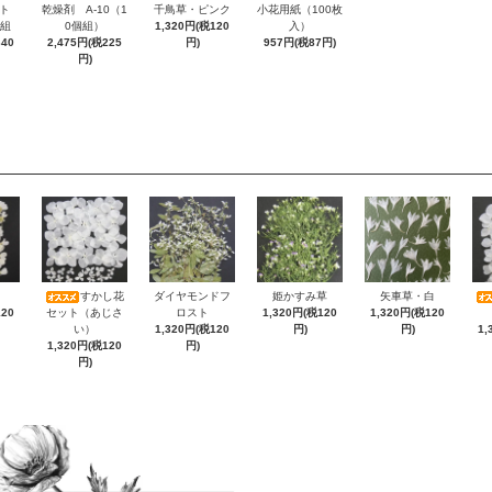
ト
乾燥剤 A-10（1
千鳥草・ピンク
小花用紙（100枚
枚組
0個組）
1,320円(税120
入）
340
2,475円(税225
円)
957円(税87円)
円)
すかし花
ダイヤモンドフ
姫かすみ草
矢車草・白
120
セット（あじさ
ロスト
1,320円(税120
1,320円(税120
い）
1,320円(税120
円)
円)
1,
1,320円(税120
円)
円)