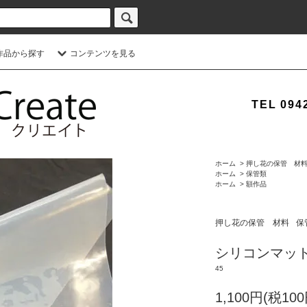
作品から探す
コンテンツを見る
TEL 0942
ホーム
>
押し花の保管 材
ホーム
>
保管類
ホーム
>
額作品
押し花の保管 材料
保
シリコンマッ
45
1,100円(税100