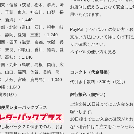
関東・信越（茨城、栃木、群馬、埼
お店側に伝えることなく安全にご
玉、千葉、東京、神奈川、山梨、長
用いただけます。
、新潟）：1,440
中部・北陸（富山、石川、福井、岐
PayPal（ペイパル）の使い方・お
阜、静岡、愛知、三重）：1,240
支払い方法について詳しくは下記
関西・四国（滋賀、京都、大阪、兵
りご確認ください。
庫、奈良、和歌山、香川、徳島、愛
ペイパルの使い方を見る
、高知）：1,140
中国・九州（鳥取、島根、岡山、広
島、山口、福岡、佐賀、長崎、熊
コレクト（代金引換）
本、大分、宮崎、鹿児島）：1,040
代引き手数料：300円（税別）
縄：1,640
(税抜価格）
銀行振込（前払い）
ご注文後10日後までにご入金をお
郵便局レターパックプラス
願いします。
10日後までにご入金の確認がとれ
ない場合にはご注文をキャンセル
押し花パック２０個までのみ、およ
せていただきます。