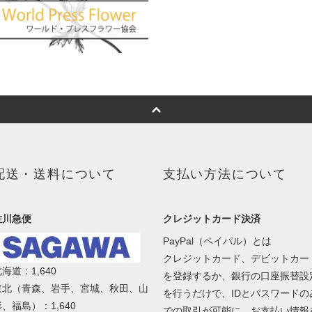
配送・送料について
支払い方法について
佐川急便
クレジットカード決済
PayPal（ペイパル）とは
クレジットカード、デビットカー
海道：1,640
を登録するか、銀行の口座振替設
東北（青森、岩手、宮城、秋田、山
を行うだけで、IDとパスワードの
、福島）：1,640
での取引が可能に。お支払い情報