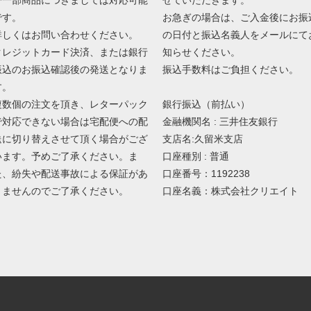
び一部商品につきましては対応可能
お急ぎの場合は、ご入金後にお振
です。
の日付と振込名義人をメールにて
詳しくはお問い合わせください。
知らせください。
クレジットカード決済、または銀行
振込手数料はご負担ください。
振込のお振込確認後の発送となりま
す。
銀行振込（前払い）
複数個の注文を頂き、レターパック
金融機関名 : 三井住友銀行
で対応できない場合は宅配便への配
支店名:久留米支店
送に切り替えさせて頂く場合がござ
口座種別 : 普通
います。予めご了承ください。ま
口座番号：1192238
た、紛失や配送事故による保証があ
口座名義：株式会社クリエイト
りませんのでご了承ください。