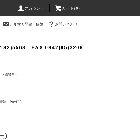
アカウント
カート(0)
メルマガ登録・解除
お問い合わせ
(82)5563 : FAX 0942(85)3209
料
>
保管専用
管類
額作品
ト
円)