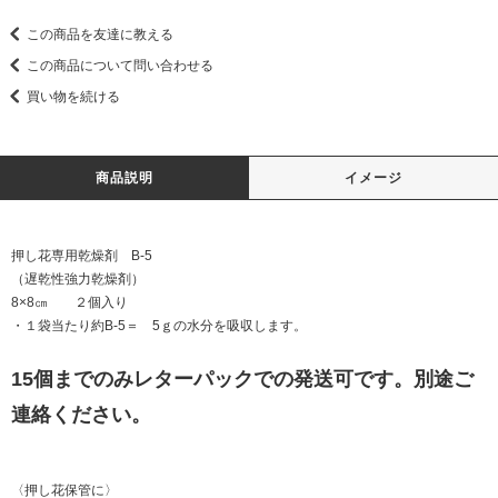
この商品を友達に教える
この商品について問い合わせる
買い物を続ける
商品説明
イメージ
押し花専用乾燥剤 B-5
（遅乾性強力乾燥剤）
8×8㎝ ２個入り
・１袋当たり約B-5＝ 5ｇの水分を吸収します。
15個までのみレターパックでの発送可です。別途ご
連絡ください。
〈押し花保管に〉