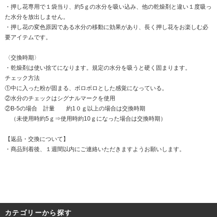
・押し花専用で１袋当り、約5ｇの水分を吸い込み、他の乾燥剤と違い１度吸っ
た水分を放出しません。
・押し花の変色原因である水分の移動に効果があり、長く押し花をお楽しむ必
要アイテムです。
〈交換時期〉
・乾燥剤は使い捨てになります。規定の水分を吸うと硬く固まります。
チェック方法
①中に入った粉が固まる、ボロボロとした感覚になっている。
②水分のチェックはシグナルマークを使用
②B-5の場合 計量 約1０ｇ以上の場合は交換時期
（未使用時約5ｇ⇒使用時約10ｇになった場合は交換時期）
【返品・交換について】
・商品到着後、１週間以内にご連絡いただきますようお願いします。
カテゴリーから探す