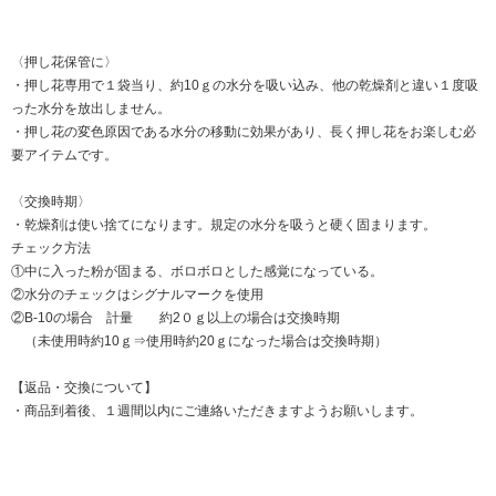
〈押し花保管に〉
・押し花専用で１袋当り、約10ｇの水分を吸い込み、他の乾燥剤と違い１度吸
った水分を放出しません。
・押し花の変色原因である水分の移動に効果があり、長く押し花をお楽しむ必
要アイテムです。
〈交換時期〉
・乾燥剤は使い捨てになります。規定の水分を吸うと硬く固まります。
チェック方法
①中に入った粉が固まる、ボロボロとした感覚になっている。
②水分のチェックはシグナルマークを使用
②B-10の場合 計量 約2０ｇ以上の場合は交換時期
（未使用時約10ｇ⇒使用時約20ｇになった場合は交換時期）
【返品・交換について】
・商品到着後、１週間以内にご連絡いただきますようお願いします。