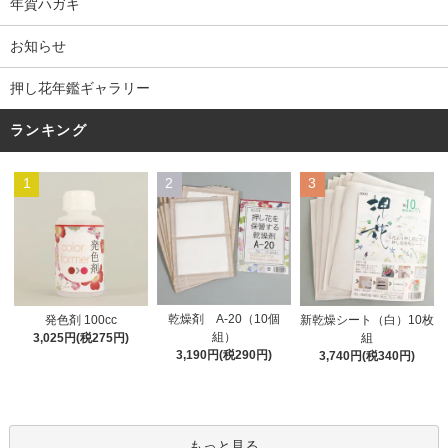
年賀ハガキ
お知らせ
押し花年鑑ギャラリー
ランキング
1
2
3
乾燥剤 A-20（10個
発色剤 100cc
新乾燥シート（白）10枚
組）
3,025円(税275円)
組
3,190円(税290円)
3,740円(税340円)
もっと見る