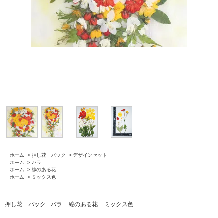
ホーム
>
押し花 パック
>
デザインセット
ホーム
>
バラ
ホーム
>
線のある花
ホーム
>
ミックス色
押し花 パック
バラ
線のある花
ミックス色