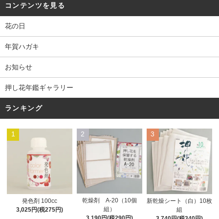
コンテンツを見る
花の日
年賀ハガキ
お知らせ
押し花年鑑ギャラリー
ランキング
1
2
3
乾燥剤 A-20（10個
発色剤 100cc
新乾燥シート（白）10枚
組）
3,025円(税275円)
組
3,190円(税290円)
3,740円(税340円)