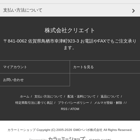
支払い方法について
株式会社クリエイト
〒841-0062 佐賀県鳥栖市幸津町923-3 お電話やFAXでもご注文承り
ます。
マイアカウント
カートを見る
お問い合わせ
ホーム
/
支払い方法について
/
配送・送料について
/
返品について
/
特定商取引法に基づく表記
/
プライバシーポリシー
/
メルマガ登録・解除
/ /
RSS
/
ATOM
カラーミーショップ
Copyright (C) 2005-2026
GMOペパボ株式会社
All Rights Reserved.