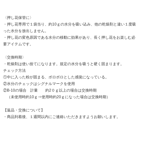
〈押し花保管に〉
・押し花専用で１袋当り、約10ｇの水分を吸い込み、他の乾燥剤と違い１度吸
った水分を放出しません。
・押し花の変色原因である水分の移動に効果があり、長く押し花をお楽しむ必
要アイテムです。
〈交換時期〉
・乾燥剤は使い捨てになります。規定の水分を吸うと硬く固まります。
チェック方法
①中に入った粉が固まる、ボロボロとした感覚になっている。
②水分のチェックはシグナルマークを使用
②B-10の場合 計量 約2０ｇ以上の場合は交換時期
（未使用時約10ｇ⇒使用時約20ｇになった場合は交換時期）
【返品・交換について】
・商品到着後、１週間以内にご連絡いただきますようお願いします。